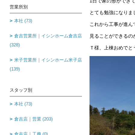
1日で家の形ができ
営業所別
とても勉強になりま
本社 (73)
これから工事が進ん
倉吉営業所｜イシンホーム倉吉店
見ることができるの
(328)
Ｔ様、上棟おめでと
米子営業所｜イシンホーム米子店
(139)
スタッフ別
本社 (73)
倉吉店｜営業 (203)
倉吉店｜工務 (0)