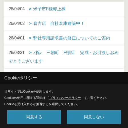
26/04/04
米子市F様邸上棟
26/04/03
倉吉店 自社倉庫建築中！
26/04/01
弊社専用請求書の修正についてのご案内
26/03/31
♪祝♪ 三朝町 F様邸 完成・お引渡しおめ
でとうございます
26/03/19
☆祝！！琴浦町 T様邸 ご契約ありがとう
Cookieポリシー
ございます♪
当サイトではCookieを使用します。
Cookieの使用に関する詳細は 「
プライバシーポリシー
」をご覧ください。
26/03/03
今年もシクラメンが咲きました！
Cookieを受け入れるか拒否するか選択してください。
26/01/16
米子市F様邸地鎮祭
同意する
同意しない
25/12/21
♪祝♪ 三朝町 F様邸 上棟 おめでとうござ