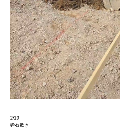
2/19
砕石敷き