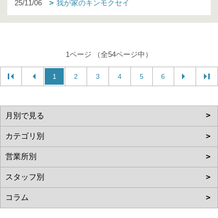
25/11/06
我が家のキンモクセイ
1ページ （全54ページ中）
1
2
3
4
5
6