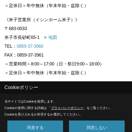
＜定休日＞年中無休（年末年始・盆除く）
《米子営業所（イシンホーム米子）》
〒683-0033
米子市長砂町65-1
地図
TEL：
0859-37-3960
FAX：0859-37-3961
＜営業時間＞8:00～17:00（日・祭日9:00～18:00）
＜定休日＞年中無休（年末年始・盆除く）
Cookieポリシー
Copyright (c) KOUNOGUMI. All Rights Reserved.
当サイトではCookieを使用します。
Produced by
ゴデスクリエイト
Cookieの使用に関する詳細は 「
プライバシーポリシー
」をご覧ください。
Cookieを受け入れるか拒否するか選択してください。
同意する
同意しない