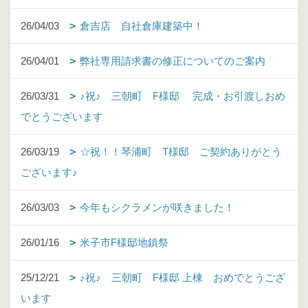
26/04/03
倉吉店 自社倉庫建築中！
26/04/01
弊社専用請求書の修正についてのご案内
26/03/31
♪祝♪ 三朝町 F様邸 完成・お引渡しおめ
でとうございます
26/03/19
☆祝！！琴浦町 T様邸 ご契約ありがとう
ございます♪
26/03/03
今年もシクラメンが咲きました！
26/01/16
米子市F様邸地鎮祭
25/12/21
♪祝♪ 三朝町 F様邸 上棟 おめでとうござ
います