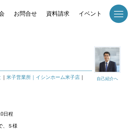
会
お問合せ
資料請求
イベント
と
｜
米子営業所｜イシンホーム米子店
｜
自己紹介へ
0日程
で、Ｓ様