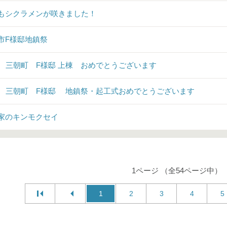
もシクラメンが咲きました！
市F様邸地鎮祭
♪ 三朝町 F様邸 上棟 おめでとうございます
♪ 三朝町 F様邸 地鎮祭・起工式おめでとうございます
家のキンモクセイ
1ページ （全54ページ中）
1
2
3
4
5