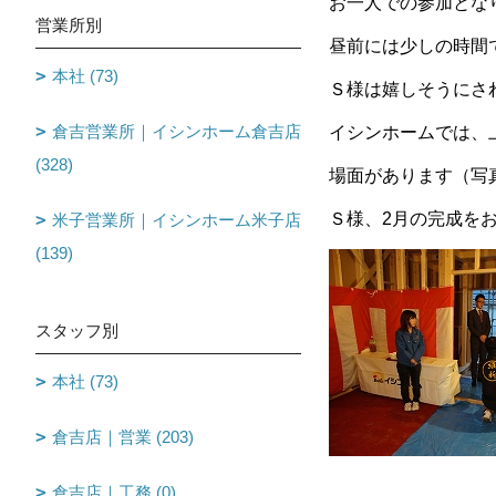
お一人での参加とな
営業所別
昼前には少しの時間
本社 (73)
Ｓ様は嬉しそうに
倉吉営業所｜イシンホーム倉吉店
イシンホームでは、
(328)
場面があります（写
Ｓ様、2月の完成を
米子営業所｜イシンホーム米子店
(139)
スタッフ別
本社 (73)
倉吉店｜営業 (203)
倉吉店｜工務 (0)