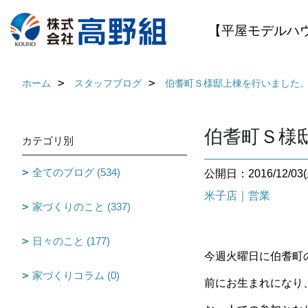
【平屋モデルハ
ホーム
スタッフブログ
伯耆町Ｓ様邸上棟を行いました
伯耆町Ｓ様
カテゴリ別
全てのブログ (534)
公開日：2016/12/03(
米子店｜営業
家づくりのこと (337)
日々のこと (177)
今週火曜日に伯耆町
家づくりコラム (0)
前にお生まれになり