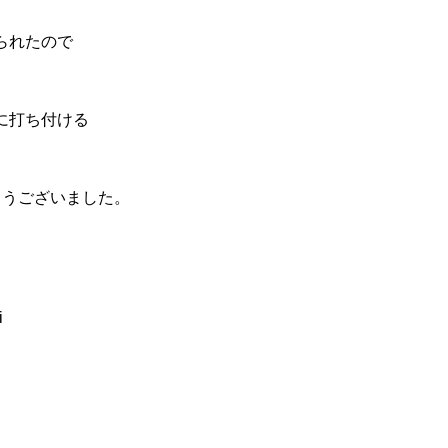
られたので
に打ち付ける
とうございました。
i