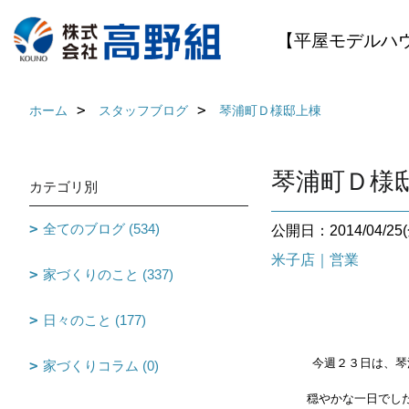
【平屋モデルハ
ホーム
スタッフブログ
琴浦町Ｄ様邸上棟
琴浦町Ｄ様
カテゴリ別
全てのブログ (534)
公開日：2014/04/25(
米子店｜営業
家づくりのこと (337)
日々のこと (177)
今週２３日は、琴
家づくりコラム (0)
穏やかな一日でし