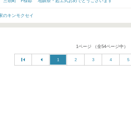
♪ 三朝町 F様邸 地鎮祭・起工式おめでとうございます
家のキンモクセイ
1ページ （全54ページ中）
1
2
3
4
5