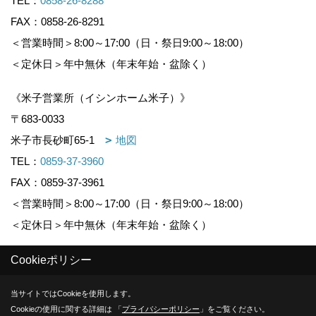
TEL：
0858-26-8288
FAX：0858-26-8291
＜営業時間＞8:00～17:00（日・祭日9:00～18:00）
＜定休日＞年中無休（年末年始・盆除く）
《米子営業所（イシンホーム米子）》
〒683-0033
米子市長砂町65-1
地図
TEL：
0859-37-3960
FAX：0859-37-3961
＜営業時間＞8:00～17:00（日・祭日9:00～18:00）
＜定休日＞年中無休（年末年始・盆除く）
Cookieポリシー
Copyright (c) KOUNOGUMI. All Rights Reserved.
当サイトではCookieを使用します。
Produced by
ゴデスクリエイト
Cookieの使用に関する詳細は 「
プライバシーポリシー
」をご覧ください。