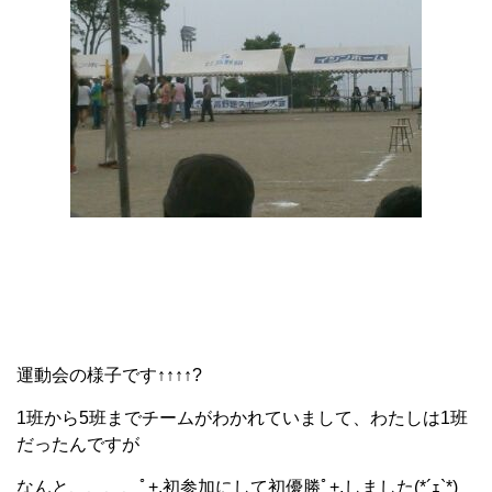
運動会の様子です↑↑↑↑?
1班から5班までチームがわかれていまして、わたしは1班
だったんですが
なんと、、、、ﾟ+.初参加にして初優勝ﾟ+.しました(*´ｪ`*)