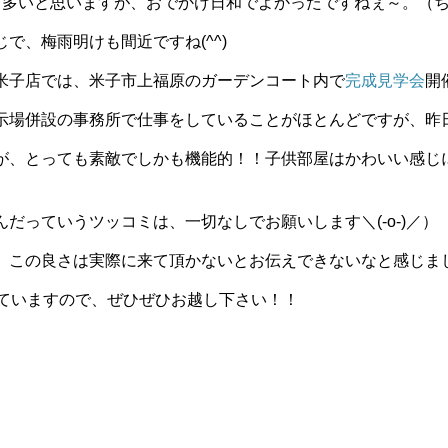
も多いと思いますが、おでかけ日和でよかったですねぇ～。（
で、梅雨明けも間近ですね(^^)
米子店では、米子市上福原のガーデンコート内で
完成見学会
開
示場併設の事務所で仕事をしていることがほとんどですが、昨
が、とっても素敵でしかも機能的！！子供部屋はかわいい感じ
だっていうツッコミは、一切なしでお願いします＼(-o-)／）
、この良さは実際に来て頂かないとお伝えできないなと感じま
っていますので、ぜひぜひお越し下さい！！