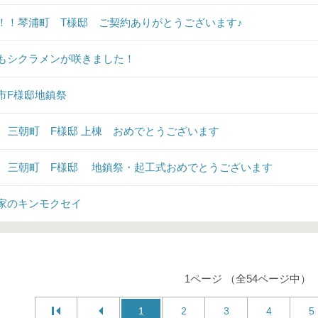
！！琴浦町 T様邸 ご契約ありがとうございます♪
もシクラメンが咲きました！
市F様邸地鎮祭
♪ 三朝町 F様邸 上棟 おめでとうございます
♪ 三朝町 F様邸 地鎮祭・起工式おめでとうございます
家のキンモクセイ
1ページ （全54ページ中）
1
2
3
4
5