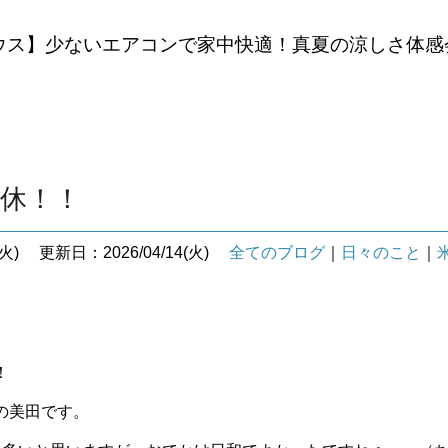
ウス】少ないエアコンで家中快適！真夏の涼しさ体感
連休！！
火)
更新日：2026/04/14(火)
全てのブログ
｜
日々のこと
｜
！
の美田です。