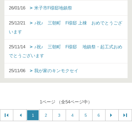
26/01/16
米子市F様邸地鎮祭
25/12/21
♪祝♪ 三朝町 F様邸 上棟 おめでとうござ
います
25/11/14
♪祝♪ 三朝町 F様邸 地鎮祭・起工式おめ
でとうございます
25/11/06
我が家のキンモクセイ
1ページ （全54ページ中）
1
2
3
4
5
6