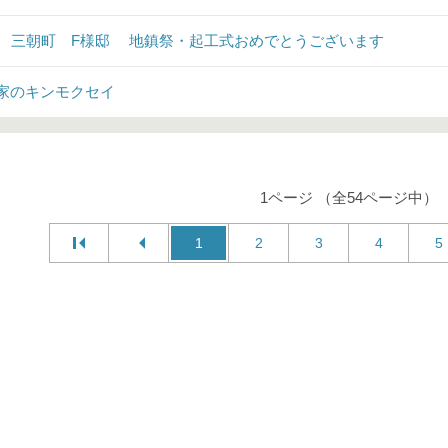
♪ 三朝町 F様邸 地鎮祭・起工式おめでとうございます
家のキンモクセイ
1ページ （全54ページ中）
1
2
3
4
5