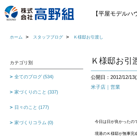
【平屋モデルハ
ホーム
スタッフブログ
Ｋ様邸お引渡し
Ｋ様邸お引
カテゴリ別
全てのブログ (534)
公開日：2012/12/13(
米子店｜営業
家づくりのこと (337)
日々のこと (177)
今日は日が良かったので
家づくりコラム (0)
境港のＫ様邸が無事完成