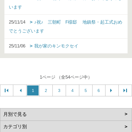
います
25/11/14
♪祝♪ 三朝町 F様邸 地鎮祭・起工式おめ
でとうございます
25/11/06
我が家のキンモクセイ
1ページ （全54ページ中）
1
2
3
4
5
6