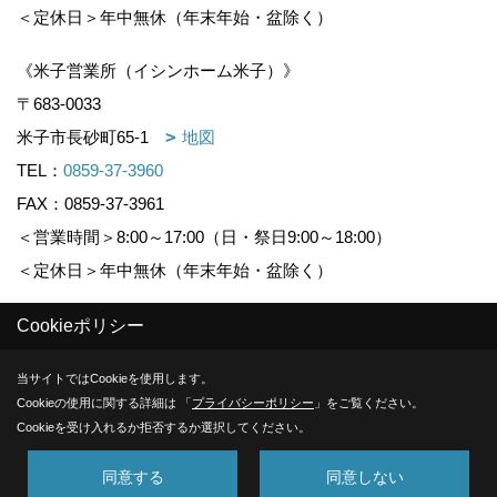
＜定休日＞年中無休（年末年始・盆除く）
《米子営業所（イシンホーム米子）》
〒683-0033
米子市長砂町65-1
地図
TEL：
0859-37-3960
FAX：0859-37-3961
＜営業時間＞8:00～17:00（日・祭日9:00～18:00）
＜定休日＞年中無休（年末年始・盆除く）
Cookieポリシー
Copyright (c) KOUNOGUMI. All Rights Reserved.
当サイトではCookieを使用します。
Produced by
ゴデスクリエイト
Cookieの使用に関する詳細は 「
プライバシーポリシー
」をご覧ください。
Cookieを受け入れるか拒否するか選択してください。
同意する
同意しない