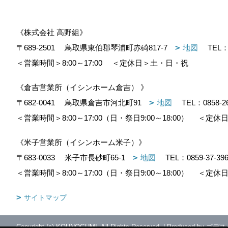
《株式会社 高野組》
〒689-2501
鳥取県東伯郡琴浦町赤碕817-7
地図
TEL
＜営業時間＞8:00～17:00
＜定休日＞土・日・祝
《倉吉営業所（イシンホーム倉吉） 》
〒682-0041
鳥取県倉吉市河北町91
地図
TEL：
0858-2
＜営業時間＞8:00～17:00（日・祭日9:00～18:00）
＜定休日
《米子営業所（イシンホーム米子）》
〒683-0033
米子市長砂町65-1
地図
TEL：
0859-37-39
＜営業時間＞8:00～17:00（日・祭日9:00～18:00）
＜定休日
サイトマップ
Copyright (c) KOUNOGUMI. All Rights Reserved.
|
Produced by
ゴデス