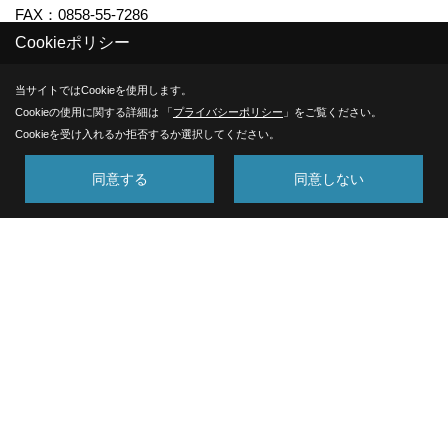
FAX：0858-55-7286
Cookieポリシー
＜営業時間＞8:00～17:00
＜定休日＞土・日・祝
当サイトではCookieを使用します。
Cookieの使用に関する詳細は 「
プライバシーポリシー
」をご覧ください。
《倉吉営業所（イシンホーム倉吉） 》
Cookieを受け入れるか拒否するか選択してください。
〒682-0041
同意する
同意しない
鳥取県倉吉市河北町91
地図
TEL：
0858-26-8288
FAX：0858-26-8291
＜営業時間＞8:00～17:00（日・祭日9:00～18:00）
＜定休日＞年中無休（年末年始・盆除く）
《米子営業所（イシンホーム米子）》
〒683-0033
米子市長砂町65-1
地図
TEL：
0859-37-3960