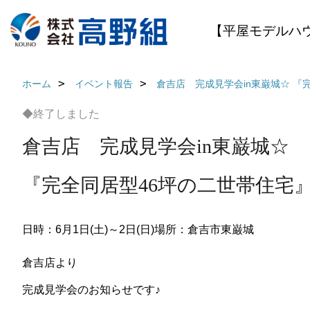
【平屋モデルハ
ホーム
イベント報告
倉吉店 完成見学会in東巌城☆
『完
◆終了しました
倉吉店 完成見学会in東巌城☆
『完全同居型46坪の二世帯住宅
日時：6月1日(土)～2日(日)
場所：倉吉市東巌城
倉吉店より
完成見学会のお知らせです♪