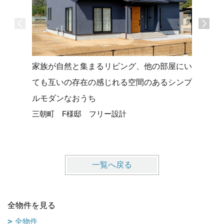
家族が自然と集まるリビング、他の部屋にい
勾配天井
ても互いの存在の感じれる空間のあるシンプ
グでさら
ルモダンなおうち
のおうち(*
三朝町 F様邸 フリー設計
琴浦町 
一覧へ戻る
全物件を見る
全物件