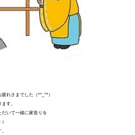
！
れさまでした（*^_^*）
ります。
ただいて一緒に家造りを
＾）
す。