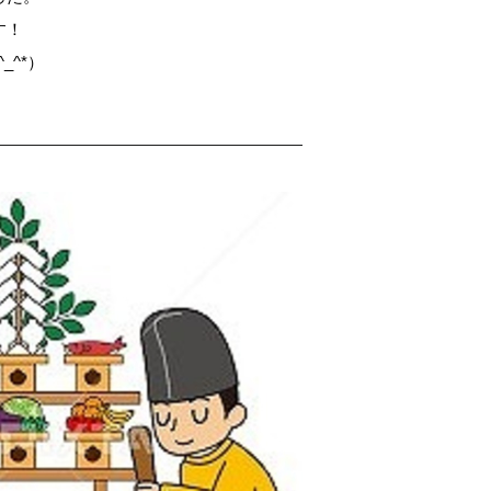
す！
_^*）