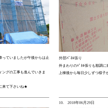
降っていましたが午後からは止
外部ﾊﾟﾈﾙ張り
♪
外まわりのﾊﾟﾈﾙ張りも順調
ィングの工事も進んでいきま
上棟後から毎日少しずつ様子
に来て下さいね★
10. 2018年06月29日