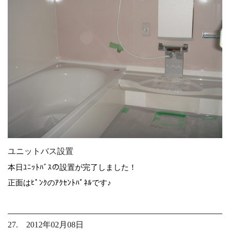
ユニットバス設置
本日ﾕﾆｯﾄﾊﾞｽの設置が完了しました！
正面はﾋﾟﾝｸのｱｸｾﾝﾄﾊﾟﾈﾙです♪
27. 2012年02月08日