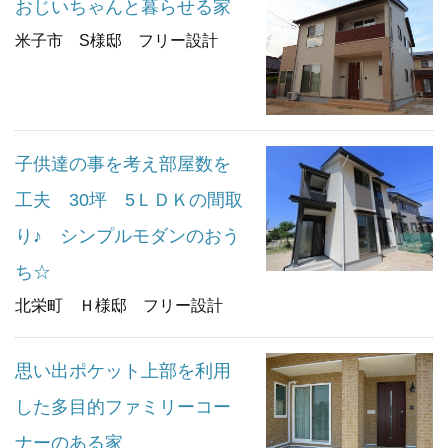
おじいちゃんと暮らせる家
米子市 S様邸 フリー設計
子供達の事を考え部屋数を
工夫 30坪 5ＬＤＫの間取
り♪ シンプルモダンのおう
ち☆
北栄町 Ｈ様邸 フリー設計
思い出ポケット上部を利用
した多目的ファミリーコー
ナーのある家