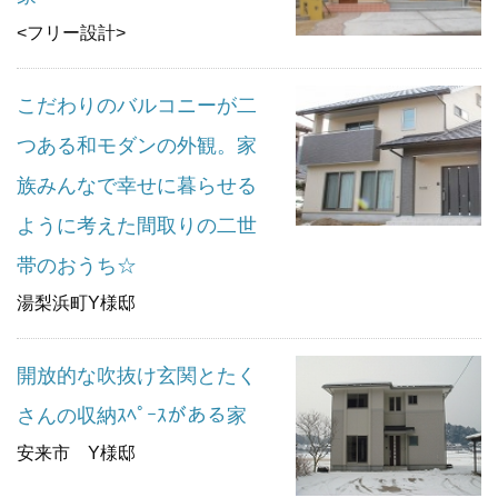
<フリー設計>
こだわりのバルコニーが二
つある和モダンの外観。家
族みんなで幸せに暮らせる
ように考えた間取りの二世
帯のおうち☆
湯梨浜町Y様邸
開放的な吹抜け玄関とたく
さんの収納ｽﾍﾟｰｽがある家
安来市 Y様邸