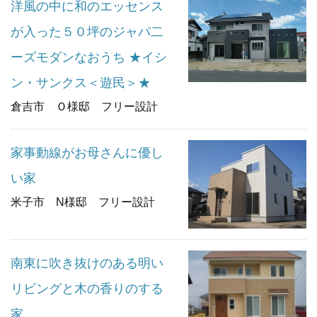
洋風の中に和のエッセンス
が入った５０坪のジャパ二
ーズモダンなおうち ★イシ
ン・サンクス＜遊民＞★
倉吉市 Ｏ様邸 フリー設計
家事動線がお母さんに優し
い家
米子市 N様邸 フリー設計
南東に吹き抜けのある明い
リビングと木の香りのする
家