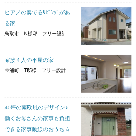
ピアノの奏でるﾘﾋﾞﾝｸﾞがあ
る家
鳥取市 N様邸 フリー設計
家族４人の平屋の家
琴浦町 T邸様 フリー設計
40坪の南欧風のデザイン♪
働くお母さんの家事も負担
できる家事動線のおうち☆