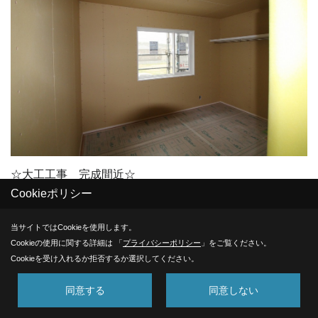
☆大工工事 完成間近☆
Cookieポリシー
大工さんの工事も完成が近付いてきました♪
この後の工程は内装の工事になります（*^_^*）
当サイトではCookieを使用します。
Ｙ様、お楽しみに(*^^)v
Cookieの使用に関する詳細は 「
プライバシーポリシー
」をご覧ください。
Cookieを受け入れるか拒否するか選択してください。
同意する
同意しない
27. 2018年05月11日