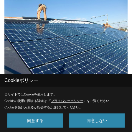
Cookieポリシー
☆太陽光 SIソーラー11.2KW設置☆
当サイトではCookieを使用します。
待ちにまった太陽光を設置しました♪
Cookieの使用に関する詳細は 「
プライバシーポリシー
」をご覧ください。
1枚当たり327Wの大容量のパネルです（*^_^*）
Cookieを受け入れるか拒否するか選択してください。
たくさん発電しますように♪
同意する
同意しない