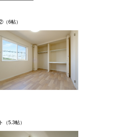
②（6帖）
ト（5.3帖）