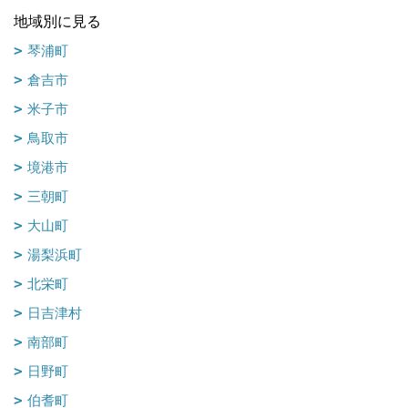
地域別に見る
琴浦町
倉吉市
米子市
鳥取市
境港市
三朝町
大山町
湯梨浜町
北栄町
日吉津村
南部町
日野町
伯耆町